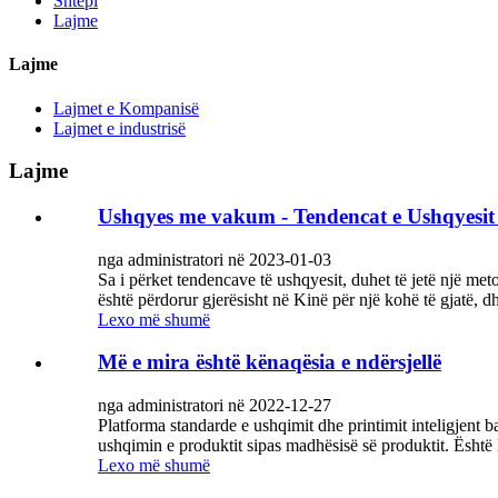
Shtëpi
Lajme
Lajme
Lajmet e Kompanisë
Lajmet e industrisë
Lajme
Ushqyes me vakum - Tendencat e Ushqyesit 
nga administratori në 2023-01-03
Sa i përket tendencave të ushqyesit, duhet të jetë një me
është përdorur gjerësisht në Kinë për një kohë të gjatë, d
Lexo më shumë
Më e mira është kënaqësia e ndërsjellë
nga administratori në 2022-12-27
Platforma standarde e ushqimit dhe printimit inteligjent 
ushqimin e produktit sipas madhësisë së produktit. Ësht
Lexo më shumë