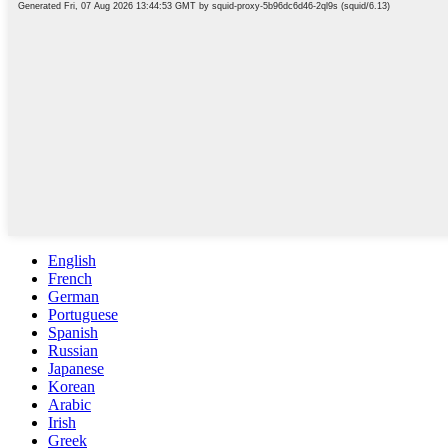
English
French
German
Portuguese
Spanish
Russian
Japanese
Korean
Arabic
Irish
Greek