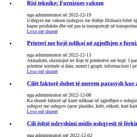
Risi teknike: Furnizues vakum
nga administratori në 2022-12-19
Ushqyes me vakum (ushqyes me thithje filxhani) është një 
kapur produktin dhe më pas ta transportojë në transportues,
Lexo më shumë
Printeri me bojë ndikoi në zgjedhjen e furni
nga administratori në 2022-12-13
Aktualisht, ekzistojnë tre lloje të printerëve me bojë. I pa
printime normale si data, numri i grupit. informacioni i pri
Lexo më shumë
Cilët faktorë duhet të merren parasysh kur
nga administratori në 2022-12-08
Ka shumë faktorë që kanë ndikuar në zgjedhjen e ushqyesve
ushqyer me ushqyes (qese plastike, letër, etiketë, kuti karto
Lexo më shumë
Cili është ndryshimi midis ushqyesit të fër
nga administratori më 2022-12-02