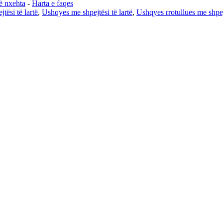
ë nxehta
-
Harta e faqes
tësi të lartë
,
Ushqyes me shpejtësi të lartë
,
Ushqyes rrotullues me shpejt