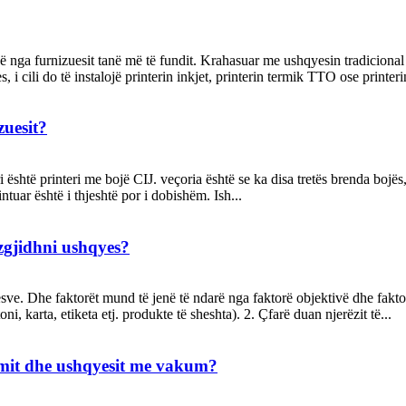
nga furnizuesit tanë më të fundit. Krahasuar me ushqyesin tradicional t
 i cili do të instalojë printerin inkjet, printerin termik TTO ose printe
zuesit?
ri është printeri me bojë CIJ. veçoria është se ka disa tretës brenda bojës
ntuar është i thjeshtë por i dobishëm. Ish...
 zgjidhni ushqyes?
. Dhe faktorët mund të jenë të ndarë nga faktorë objektivë dhe faktorë 
ni, karta, etiketa etj. produkte të sheshta). 2. Çfarë duan njerëzit të...
kimit dhe ushqyesit me vakum?