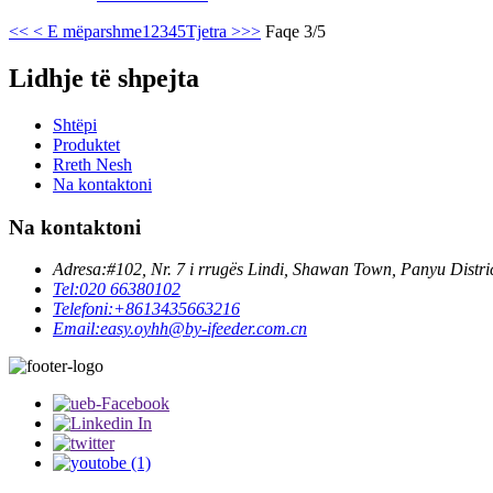
<<
< E mëparshme
1
2
3
4
5
Tjetra >
>>
Faqe 3/5
Lidhje të shpejta
Shtëpi
Produktet
Rreth Nesh
Na kontaktoni
Na kontaktoni
Adresa:
#102, Nr. 7 i rrugës Lindi, Shawan Town, Panyu Distr
Tel:
020 66380102
Telefoni:
+8613435663216
Email:
easy.oyhh@by-ifeeder.com.cn