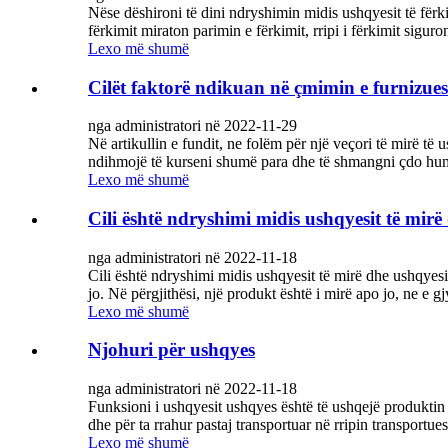
Nëse dëshironi të dini ndryshimin midis ushqyesit të fërk
fërkimit miraton parimin e fërkimit, rripi i fërkimit sigu
Lexo më shumë
Cilët faktorë ndikuan në çmimin e furnizues
nga administratori në 2022-11-29
Në artikullin e fundit, ne folëm për një veçori të mirë të
ndihmojë të kurseni shumë para dhe të shmangni çdo humbj
Lexo më shumë
Cili është ndryshimi midis ushqyesit të mirë
nga administratori në 2022-11-18
Cili është ndryshimi midis ushqyesit të mirë dhe ushqyesit
jo. Në përgjithësi, një produkt është i mirë apo jo, ne e g
Lexo më shumë
Njohuri për ushqyes
nga administratori në 2022-11-18
Funksioni i ushqyesit ushqyes është të ushqejë produktin e 
dhe për ta rrahur pastaj transportuar në rripin transportues
Lexo më shumë