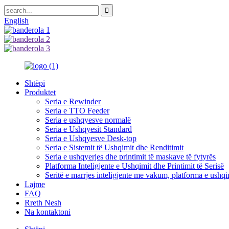
English
Shtëpi
Produktet
Seria e Rewinder
Seria e TTO Feeder
Seria e ushqyesve normalë
Seria e Ushqyesit Standard
Seria e Ushqyesve Desk-top
Seria e Sistemit të Ushqimit dhe Renditimit
Seria e ushqyerjes dhe printimit të maskave të fytyrës
Platforma Inteligjente e Ushqimit dhe Printimit të Serisë
Seritë e marrjes inteligjente me vakum, platforma e ushqim
Lajme
FAQ
Rreth Nesh
Na kontaktoni