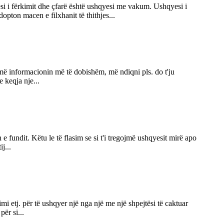
esi i fërkimit dhe çfarë është ushqyesi me vakum. Ushqyesi i
opton macen e filxhanit të thithjes...
ajmë informacionin më të dobishëm, më ndiqni pls. do t'ju
 keqja nje...
e fundit. Këtu le të flasim se si t'i tregojmë ushqyesit mirë apo
j...
mi etj. për të ushqyer një nga një me një shpejtësi të caktuar
për si...