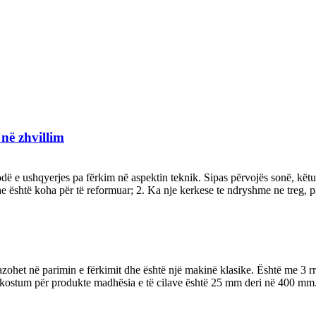
në zhvillim
todë e ushqyerjes pa fërkim në aspektin teknik. Sipas përvojës sonë, kë
he është koha për të reformuar; 2. Ka nje kerkese te ndryshme ne treg, pr
bazohet në parimin e fërkimit dhe është një makinë klasike. Është me 3 
ë kostum për produkte madhësia e të cilave është 25 mm deri në 400 mm.