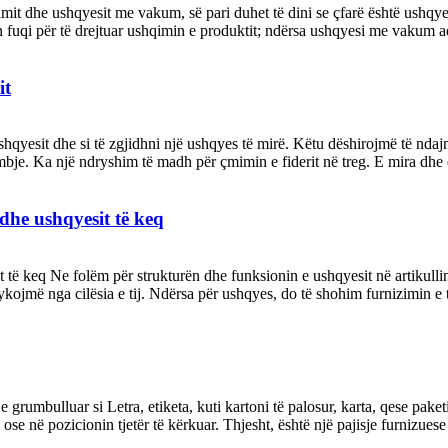
imit dhe ushqyesit me vakum, së pari duhet të dini se çfarë është ushqy
ron fuqi për të drejtuar ushqimin e produktit; ndërsa ushqyesi me vakum ad
it
 ushqyesit dhe si të zgjidhni një ushqyes të mirë. Këtu dëshirojmë të nd
e. Ka një ndryshim të madh për çmimin e fiderit në treg. E mira dhe e
 dhe ushqyesit të keq
 të keq Ne folëm për strukturën dhe funksionin e ushqyesit në artikullin 
jykojmë nga cilësia e tij. Ndërsa për ushqyes, do të shohim furnizimin e ti
grumbulluar si Letra, etiketa, kuti kartoni të palosur, karta, qese paketi
 ose në pozicionin tjetër të kërkuar. Thjesht, është një pajisje furnizuese 