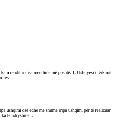
tu kam renditur disa mendime më poshtë: 1. Ushqyesi i fërkimit
ofessi...
rripa ushqimi ose edhe më shumë rripa ushqimi për të realizuar
 ka te ndryshme...