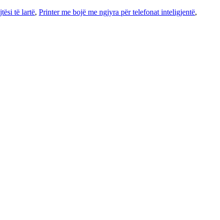
ësi të lartë
,
Printer me bojë me ngjyra për telefonat inteligjentë
,