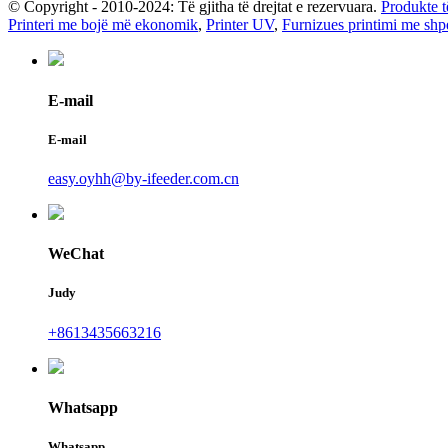
© Copyright - 2010-2024: Të gjitha të drejtat e rezervuara.
Produkte t
Printeri me bojë më ekonomik
,
Printer UV
,
Furnizues printimi me shpej
E-mail
E-mail
easy.oyhh@by-ifeeder.com.cn
WeChat
Judy
+8613435663216
Whatsapp
Whatsapp