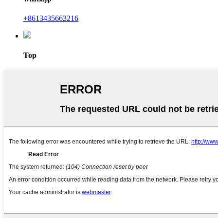
+8613435663216
Top