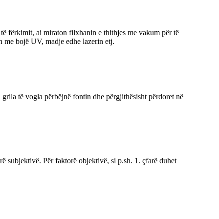
ë fërkimit, ai miraton filxhanin e thithjes me vakum për të
rin me bojë UV, madje edhe lazerin etj.
, grila të vogla përbëjnë fontin dhe përgjithësisht përdoret në
subjektivë. Për faktorë objektivë, si p.sh. 1. çfarë duhet